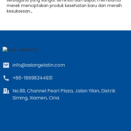
merek menciptakan produk kesehatan baru dan meraih
kesuksesan.
.
info@asiangelatin.com
+86-18698344931
No.99, Channel Pearl Plaza, Jalan Yilan, Distrik
Siming, Xiamen, Cina.