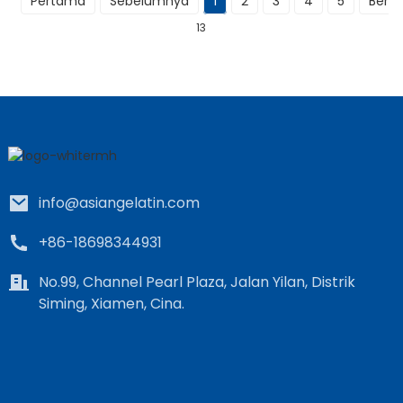
Pertama
Sebelumnya
1
2
3
4
5
Berik
13
info@asiangelatin.com
+86-18698344931
No.99, Channel Pearl Plaza, Jalan Yilan, Distrik
Siming, Xiamen, Cina.