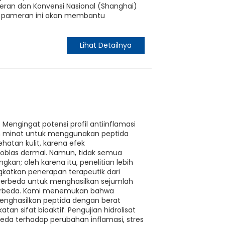
meran dan Konvensi Nasional (Shanghai)
, pameran ini akan membantu
Lihat Detailnya
Mengingat potensi profil antiinflamasi
tan minat untuk menggunakan peptida
hatan kulit, karena efek
broblas dermal. Namun, tidak semua
an; oleh karena itu, penelitian lebih
gkatkan penerapan terapeutik dari
berbeda untuk menghasilkan sejumlah
 berbeda. Kami menemukan bahwa
 menghasilkan peptida dengan berat
n sifat bioaktif. Pengujian hidrolisat
eda terhadap perubahan inflamasi, stres