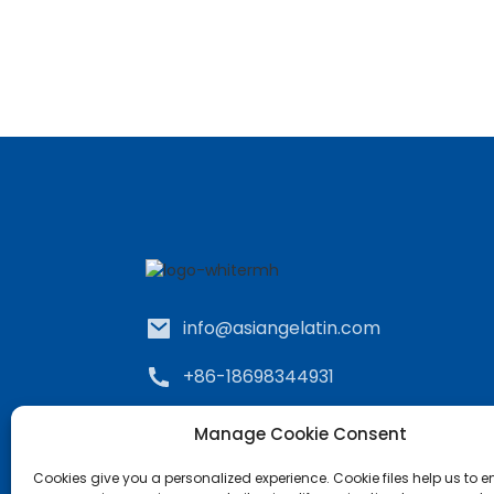
info@asiangelatin.com
+86-18698344931
No.99, Channel Pearl Plaza, Jalan
Manage Cookie Consent
Yilan, Distrik Siming, Xiamen,
Cina.
Cookies give you a personalized experience. Cookie files help us to 