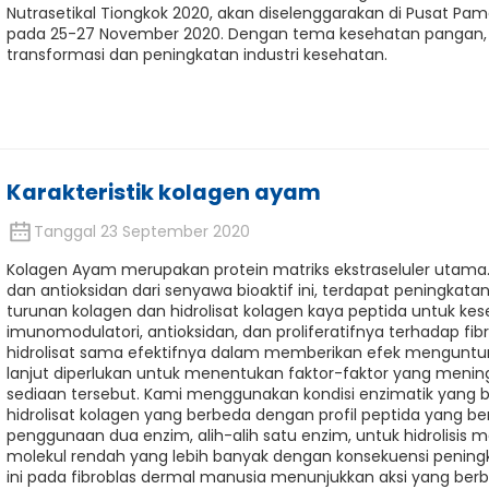
Nutrasetikal Tiongkok 2020, akan diselenggarakan di Pusat Pa
pada 25-27 November 2020. Dengan tema kesehatan pangan
transformasi dan peningkatan industri kesehatan.
Karakteristik kolagen ayam
Tanggal 23 September 2020
Kolagen Ayam merupakan protein matriks ekstraseluler utama. 
dan antioksidan dari senyawa bioaktif ini, terdapat peningka
turunan kolagen dan hidrolisat kolagen kaya peptida untuk kese
imunomodulatori, antioksidan, dan proliferatifnya terhadap fi
hidrolisat sama efektifnya dalam memberikan efek menguntungk
lanjut diperlukan untuk menentukan faktor-faktor yang menin
sediaan tersebut. Kami menggunakan kondisi enzimatik yang 
hidrolisat kolagen yang berbeda dengan profil peptida yang
penggunaan dua enzim, alih-alih satu enzim, untuk hidrolisis
molekul rendah yang lebih banyak dengan konsekuensi peningkata
ini pada fibroblas dermal manusia menunjukkan aksi yang berb