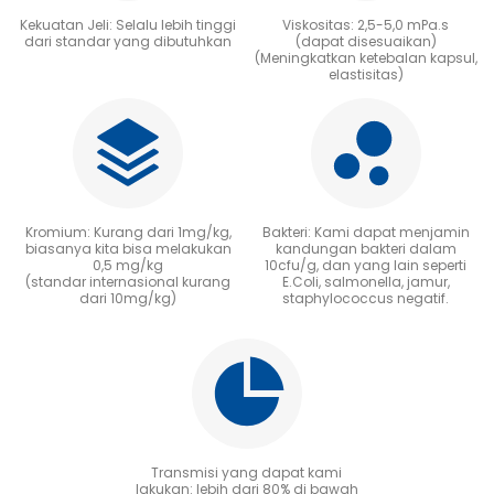
Kekuatan Jeli: Selalu lebih tinggi
Viskositas: 2,5-5,0 mPa.s
dari standar yang dibutuhkan
(dapat disesuaikan)
(Meningkatkan ketebalan kapsul,
elastisitas)
Kromium: Kurang dari 1mg/kg,
Bakteri: Kami dapat menjamin
biasanya kita bisa melakukan
kandungan bakteri dalam
0,5 mg/kg
10cfu/g, dan yang lain seperti
(standar internasional kurang
E.Coli, salmonella, jamur,
dari 10mg/kg)
staphylococcus negatif.
Transmisi yang dapat kami
lakukan: lebih dari 80% di bawah