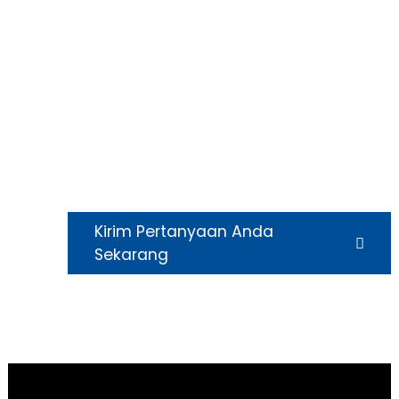
kooperatif yang terdiri dari para insinyur teknis
terampil dan staf akademik universitas. Bersama-
sama, mereka memanfaatkan keahlian dan
pengetahuan mereka untuk terus
mengembangkan produk bubuk kolagen yang
inovatif. Aliansi yang kuat ini memastikan kami
tetap menjadi yang terdepan di industri ini,
menyediakan kemajuan terbaru dalam teknologi
kolagen kepada klien kami.
Kirim Pertanyaan Anda
Sekarang